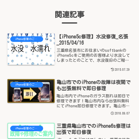
関連記事
【iPhone5c修理】水没修復_名張
iPhone修理のご案内 - 三重県
_2015/04/16
三重県名張市にお住まいのsoftbankの
iPhone5cをご使用のお客様より水没して
しまったとのことで、水没復旧のご報告
になります。お客様のご要望は水没修理
2015.07.29
での、今回のご要望は、とにかくデータ
を復旧出来ればとのことでした。特にお
子様の写真...
亀山市でのiPhoneの故障は夜間で
iPhone修理のご案内 - 三重県
も出張無料で即日修理
亀山市内でiPhoneのガラス割れは即日で
修理できます！亀山市内なら出張料無料
にてiPhone即日修理できます。亀山市の
関町・亀山駅や井田川駅のお近くやご自
2018.09.07
宅などお客様のご希望の場所に出張にて
その場でスマホの修理をすることが可能
三重県亀山市でのiPhone6s修理は
です。iPh...
iPhone修理のご案内 - 三重県
出張で即日修復