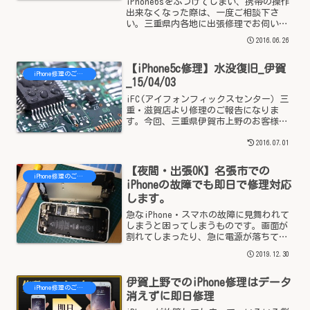
iPhone6sをぶつけてしまい、携帯の操作
出来なくなった際は、一度ご相談下さ
い。三重県内各地に出張修理でお伺いさ
せて頂いており、もちろん、亀山市でも
2016.06.26
出張修理でお客様のお近くで作業致して
おります。iPhone6sのガラス割れは、即
【iPhone5c修理】水没復旧_伊賀
日修理で設...
iPhone修理のご案内 - 三重県
_15/04/03
iFC(アイフォンフィックスセンター）三
重・滋賀店より修理のご報告になりま
す。今回、三重県伊賀市上野のお客様よ
り、iPhone5cを水没させてしまったとの
ことで修理のご依頼を頂きました。今回
2016.07.01
も、出張修理（無料）にて対応させて頂
きました。iP...
【夜間・出張OK】名張市での
iPhone修理のご案内 - 三重県
iPhoneの故障でも即日で修理対応
します。
急なiPhone・スマホの故障に見舞われて
しまうと困ってしまうものです。画面が
割れてしまったり、急に電源が落ちてし
まったり、水に落としてしまったりする
2019.12.30
と不安になってしまうものです。そんな
時こそ、一度ご相談頂ければと思いま
伊賀上野でのiPhone修理はデータ
す。iPhoneの画...
iPhone修理のご案内 - 三重県
消えずに即日修理