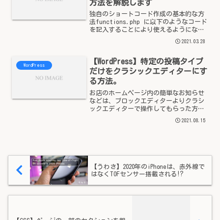
方法を解説します
独自のショートコード作成の基本的な方
法functions.php に以下のようなコード
を記入することにより使えるようになり
ます。function shortcode_sample_1()
2021.03.28
{ return '<p>これは文字列だけを出力
しま...
【WordPress】特定の投稿タイプ
WordPress
だけをクラシックエディターにす
る方法。
お店のホームページ内の簡単なお知らせ
などは、ブロックエディターよりクラシ
ックエディターで操作してもらった方が
分かりやすい場合があります。こちらで
2021.08.15
は、投稿タイプが『ニュース』の場合の
ものだけ、クラシックエディターにする
方法を解説します。fun...
【うわさ】2020年のiPhoneは、赤外線で
はなくTOFセンサー搭載される⁉