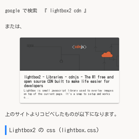
google で検索 『 lightbox2 cdn 』
または、
lightbox2 - Libraries - cdnjs - The #1 free and
open source CDN built to make life easier for
developers
Lightbox is small javascript library used to overlay images
on top of the current page. It's a snap to setup and works
o...
上のサイトよりコピペしたものが以下になります。
Lightbox2 の css (lightbox.css)