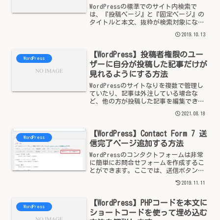
WordPressの標準でのサイト内検索で
は、『投稿ページ』と『固定ページ』の
タイトルと本文、抜粋が検索対象になっ
ているため、カテゴリーなどは検索の対
2019.10.13
象ではありません。そこで、こちらで
は、検索範囲を カテゴリー名、タグ名と
【WordPress】投稿者権限のユー
広げる方法の備忘録...
WordPress
ザーに自分が投稿した記事だけが
見れるようにする方法
WordPressのサイトなりを複数で管理し
ていたり、記事は外注している場合な
ど、他の方が投稿した記事を編集できた
り見れてしまったりすると困ったりする
2021.08.18
場合もあります。投稿者権限のユーザー
に自分の投稿だけがみれるようにする
【WordPress】Contact Form 7 送
function s...
WordPress
信完了ページ追加する方法
WordPressのコンタクトフォームは非常
に簡単にお問合せフォームを作成するこ
とができます。ここでは、送信ボタンを
押したのち確認画面そして送信完了ペー
2019.11.11
ジの作成方法をご案内します。例えば、
送信完了ページがあることにより、コン
【WordPress】PHPコードを本文に
バージョンの測定...
WordPress
ショートコードを使って埋め込む