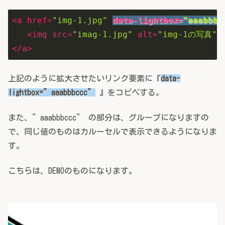
<
a
href
=
"img-1.jpg"
data-lightbox
=
"aaabbbc
<
img
src
=
"imag-1.jpg"
alt
=
"img-1の写真"
>
</
a
>
上記のように拡大させたいリンク要素に『
data-
lightbox=”aaabbbccc”
』をコピペする。
また、”aaabbbccc” の部分は、グループになりますの
で、同じ値のものはカルーセルで表示できるようになりま
す。
こちらは、DEMOのものになります。