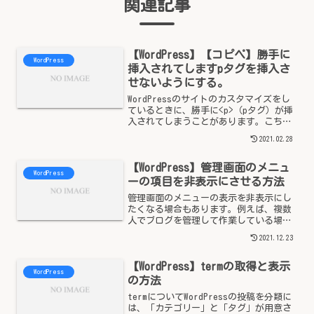
関連記事
【WordPress】【コピペ】勝手に
WordPress
挿入されてしますpタグを挿入さ
せないようにする。
WordPressのサイトのカスタマイズをし
ているときに、勝手に<p>（pタグ）が挿
入されてしまうことがあります。こちら
では、コピペで修正出来る方法を備忘録
2021.02.28
として掲載いたしました。Pタグを勝手に
挿入されないようにしたいWordPressに
【WordPress】管理画面のメニュ
は...
WordPress
ーの項目を非表示にさせる方法
管理画面のメニューの表示を非表示にし
たくなる場合もあります。例えば、複数
人でブログを管理して作業している場合
や客先に納品する場合などは、管理者権
2021.12.23
限で共有している場合など、間違って操
作をされたくない場合もあります。こち
【WordPress】termの取得と表示
らでは、管理画面のメニュ...
WordPress
の方法
termについてWordPressの投稿を分類に
は、「カテゴリー」と「タグ」が用意さ