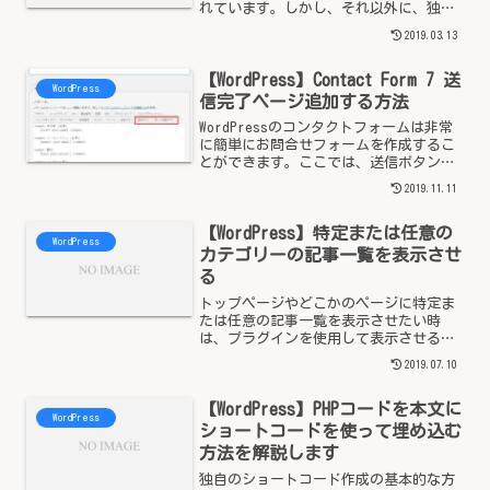
れています。しかし、それ以外に、独自
にオリジナルの名称や値を持つカスタム
2019.03.13
分類（カスタムタクソノミー）を実装す
ることが出来ます。カスタムタクソノミ
【WordPress】Contact Form 7 送
ーの分類の中...
WordPress
信完了ページ追加する方法
WordPressのコンタクトフォームは非常
に簡単にお問合せフォームを作成するこ
とができます。ここでは、送信ボタンを
押したのち確認画面そして送信完了ペー
2019.11.11
ジの作成方法をご案内します。例えば、
送信完了ページがあることにより、コン
【WordPress】特定または任意の
バージョンの測定...
WordPress
カテゴリーの記事一覧を表示させ
る
トップページやどこかのページに特定ま
たは任意の記事一覧を表示させたい時
は、プラグインを使用して表示させるこ
ともできるが、phpファイルを直接修正
2019.07.10
することにより表示させることができま
す。<?php $arg = array(
【WordPress】PHPコードを本文に
'posts_p...
WordPress
ショートコードを使って埋め込む
方法を解説します
独自のショートコード作成の基本的な方