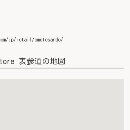
com/jp/retail/omotesando/
Store 表参道の地図