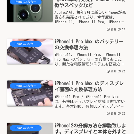
iPhoneのお役たち情報
徴やスペックなど
Appleより、毎年9月に新しいiPhoneが発
表され発売されており、今年度は、
iPhone 11, iPhone 11 Pro, iPhone
Pro Max が発表されました。こちらで
2019.09.17
は、iPhone 11 についての性能（スペッ
ク）や...
iPhone11 Pro Max のバッテリー
iPhoneのお役たち情報
の交換修理方法
iPhone11, iPhone11 Pro, iPhone11
Pro Max のバッテリーの容量であった
り、新たな電源管理システムを搭載さ
れ、バッテリー劣化によるパフォーマン
2019.09.22
スへの影響を軽減できるようになったと
言われています。そんな、i...
iPhone11 Pro Max のディスプレ
iPhoneのお役たち情報
イ画面の交換修理方法
iPhone11 Pro / iPhone11 Pro Max
は、有機ELディスプレイが採用されてい
ます。基本的に、有機ELディスプレイだ
からといって、iPhone8、iPhone7で使用
2019.09.22
されている液晶ディスプレイと交換修理
方法はよく似て...
iPhone12の分解方法を解説致しま
iPhoneのお役たち情報
す。ディスプレイと本体を外すと