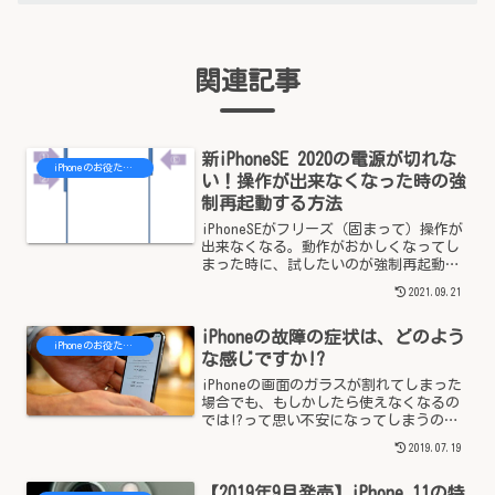
関連記事
新iPhoneSE 2020の電源が切れな
iPhoneのお役たち情報
い！操作が出来なくなった時の強
制再起動する方法
iPhoneSEがフリーズ（固まって）操作が
出来なくなる。動作がおかしくなってし
まった時に、試したいのが強制再起動に
なります。また、購入したiPhoneSEの電
2021.09.21
源が切りたいのだけど、どうすればいい
のだろうっと気になった方へ、こちらで
iPhoneの故障の症状は、どのよう
は、簡単...
iPhoneのお役たち情報
な感じですか!?
iPhoneの画面のガラスが割れてしまった
場合でも、もしかしたら使えなくなるの
では!?って思い不安になってしまうのは
誰しものことです。また、急に電源が切
2019.07.19
れてしまったり、充電しても直ぐに電池
が減るなど。。。こちらでは、そういっ
【2019年9月発売】iPhone 11の特
た故障の症状に合...