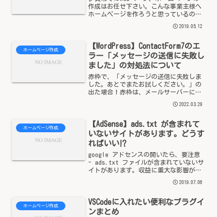
作成はお任せ下さい。こんな事業主様へ
ホームページを作ろうと思っているのだ
けど、どうすればいいのかわからない。
2019.05.12
昔、ホームページを作ったきり、そのま
まになって活用できていない。 フェイス
【WordPress】ContactForm7のエ
ブックやブログサ...
ホームページ作成
ラー「メッセージの送信に失敗し
ました」の対処法について
赤枠で、「メッセージの送信に失敗しま
した。あとでまたお試しください。」の
出た場合！赤枠は、メールサーバーに問
題があることが多い。エックスサーバー
2022.03.29
とか試用期間で契約した時、試用期間の
ままだとメールサーバーはちゃんと機能
【AdSense】ads.txt が含まれて
しないそうなので、そちら...
ホームページ作成
いないサイトがあります。どうす
ればいい⁉
google アドセンスの開いたら、要注意
- ads.txt ファイルが含まれていないサ
イトがあります。収益に重大な影響が出
ないよう、この問題を今すぐ修正してく
2019.07.06
ださい。と表示されていたので、これっ
て何ってことで、ここまで簡単に対処方
VSCodeに入れたい便利なプラグイ
法をま...
ホームページ作成
ンまとめ