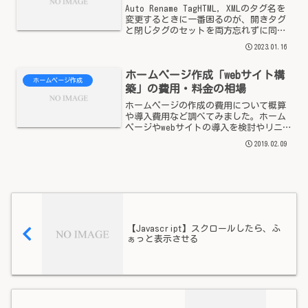
Auto Rename TagHTML, XMLのタグ名を
変更するときに一番困るのが、開きタグ
と閉じタグのセットを両方忘れずに同じ
タグに変えること。やり忘れるとたちま
2023.01.16
ちエラーです。今日は、そんな人間の頭
の容量を使う作業を自動でしてくれる、
ホームページ作成「webサイト構
V...
ホームページ作成
築」の費用・料金の相場
ホームページの作成の費用について概算
や導入費用など調べてみました。ホーム
ページやwebサイトの導入を検討やリニ
ューアルの参考になればと思います。
2019.02.09
webサイト構築の費用（相場）トップペ
ージ（レスポンシブ対応） ： 70000
～150000円...
【Javascript】スクロールしたら、ふ
ぁっと表示させる